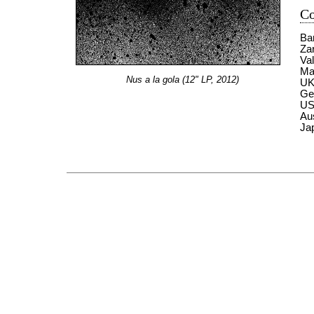
Co
Ba
Za
Va
Ma
Nus a la gola (12" LP, 2012)
UK
Ge
US
Aus
Ja