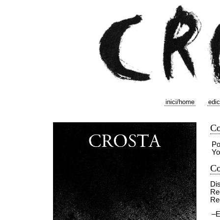
inici/home
edic
Co
Po
Yo
Co
Di
Re
Rec
–E